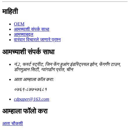
माहिती
OEM
आमच्याशी संपर्क साधा
आमच्याबद्दल
वारंवार विचारले जाणारे प्रश्न
आमच्याशी संपर्क साधा
नं.2, फर्स्ट स्ट्रीट, जिन फेंग हुआंग इंडस्ट्रियल झोन, फेंगगँग टाउन,
डोंगगुआन सिटी, ग्वांगडोंग प्रांत, चीन
आता आम्हाला कॉल करा:
०७६९-८७७५७६८१
cdpaper@163.com
आम्हाला फॉलो करा
आता चौकशी