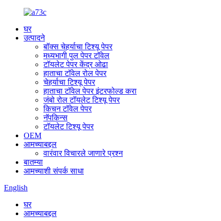
घर
उत्पादने
बॉक्स चेहर्याचा टिश्यू पेपर
मध्यभागी पुल पेपर टॉवेल
टॉयलेट पेपर केंद्र ओढा
हाताचा टॉवेल रोल पेपर
चेहर्याचा टिश्यू पेपर
हाताचा टॉवेल पेपर इंटरफोल्ड करा
जंबो रोल टॉयलेट टिश्यू पेपर
किचन टॉवेल पेपर
नॅपकिन्स
टॉयलेट टिश्यू पेपर
OEM
आमच्याबद्दल
वारंवार विचारले जाणारे प्रश्न
बातम्या
आमच्याशी संपर्क साधा
English
घर
आमच्याबद्दल