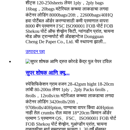
शीट्स 120-250sheets लेयर 1ply，2ply bags
16bag，20bags मटेरियल कच्च्या लाकडाचा लगदा
कंटेनर लोडिंग 8000bags/20ft，22600bags/40HQ
हवा पोर्टेबल ऑर्डर करण्यासाठी कमी प्रमाणात वापरा
8000 बॅग प्रमाणन FSC ISO90001 FOB पोर्ट FOB
Shekou पोर्ट ऑफ शेन्झेन सिटी, ग्वांगडोंग प्रांत, चायना
मोड ऑफ ट्रान्सपोर्ट सी ॲडव्हान्टेज Dongguan
Cheng De Paper Co., Ltd. ची स्थापना झाली...
उत्पादन पहा
सुपर शोषक आणि क्यू...
स्पेसिफिकेशन ग्राम वजन 28-42gsm hight 18-20cm
लांबी 80-200m लेयर 1ply，2ply Packs 6rolls，
8rolls，12rolls/ctn मटेरिअल कच्च्या लाकडाचा लगदा
कंटेनर लोडिंग 3420rolls/20ft，
9708rolls/40Hption, पाण्याचा वापर किंवा 40Hption
नाही तेल crumbs रोल व्यास 18*20cm किमान ऑर्डर
प्रमाण 5 प्रमाणन QS、FSC、ISO90001 FOB पोर्ट
FOB Shekou पोर्ट शेन्झेन, गुआंग्डोंग प्रांत, चायना
वाहतुकीचा मार्ग समुद्राचा फायदा 1. 30 वर्षे मॅन्युफा...