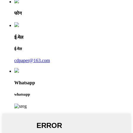
फोन
ई-मेल
ई-मेल
cdpaper@163.com
Whatsapp
whatsapp