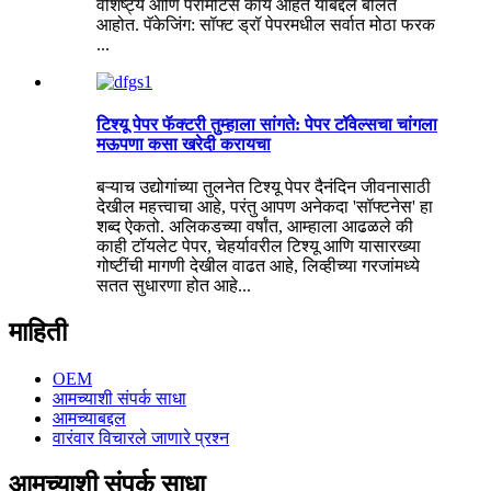
वैशिष्ट्ये आणि पॅरामीटर्स काय आहेत याबद्दल बोलत
आहोत. पॅकेजिंग: सॉफ्ट ड्रॉ पेपरमधील सर्वात मोठा फरक
...
टिश्यू पेपर फॅक्टरी तुम्हाला सांगते: पेपर टॉवेल्सचा चांगला
मऊपणा कसा खरेदी करायचा
बऱ्याच उद्योगांच्या तुलनेत टिश्यू पेपर दैनंदिन जीवनासाठी
देखील महत्त्वाचा आहे, परंतु आपण अनेकदा 'सॉफ्टनेस' हा
शब्द ऐकतो. अलिकडच्या वर्षांत, आम्हाला आढळले की
काही टॉयलेट पेपर, चेहर्यावरील टिश्यू आणि यासारख्या
गोष्टींची मागणी देखील वाढत आहे, लिव्हीच्या गरजांमध्ये
सतत सुधारणा होत आहे...
माहिती
OEM
आमच्याशी संपर्क साधा
आमच्याबद्दल
वारंवार विचारले जाणारे प्रश्न
आमच्याशी संपर्क साधा