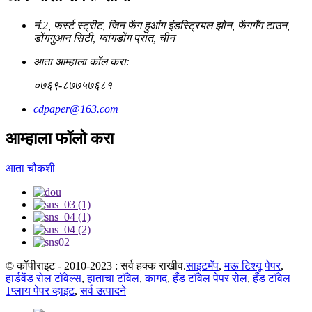
नं.2, फर्स्ट स्ट्रीट, जिन फेंग हुआंग इंडस्ट्रियल झोन, फेंगगँग टाउन,
डोंगगुआन सिटी, ग्वांगडोंग प्रांत, चीन
आता आम्हाला कॉल करा:
०७६९-८७७५७६८१
cdpaper@163.com
आम्हाला फॉलो करा
आता चौकशी
© कॉपीराइट - 2010-2023 : सर्व हक्क राखीव.
साइटमॅप
,
मऊ टिश्यू पेपर
,
हार्डवेंड रोल टॉवेल्स
,
हाताचा टॉवेल
,
कागद
,
हँड टॉवेल पेपर रोल
,
हँड टॉवेल
1प्लाय पेपर व्हाइट
,
सर्व उत्पादने